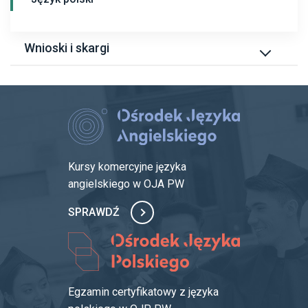
Karty przedmiotów
Programy
Wnioski i skargi
Przepisywanie ocen z przedmiotów
Wnioski i skargi
Kursy komercyjne języka
angielskiego w OJA PW
SPRAWDŹ
Egzamin certyfikatowy z języka