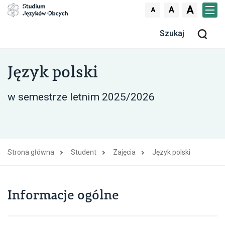
Skocz do treści
A
A
A
Men
Szu
Język polski
w semestrze letnim 2025/2026
Strona główna
Student
Zajęcia
Język polski
Informacje ogólne