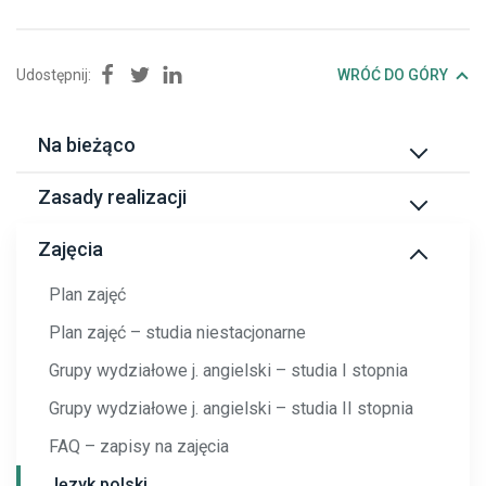
Udostępnij:
Udostępnij na Facebook
Udostępnij na Twitter
Udostępnij na Linkedin
WRÓĆ DO GÓRY
Na bieżąco
Dyżury lektorów
Zasady realizacji
Dyżury Kierownictwa
Studia stacjonarne I stopnia
Zajęcia
Dyżury Komisji Egzaminacyjnej
Studia stacjonarne II stopnia
Plan zajęć
Testy diagnostyczne
Studia III stopnia (Szkoła Doktorska)
Plan zajęć – studia niestacjonarne
Koordynatorzy ds. współpracy z wydziałami
Studia niestacjonarne I stopnia
Grupy wydziałowe j. angielski – studia I stopnia
Harmonogram roku akademickiego 2025/2026
Studia niestacjonarne II stopnia
Grupy wydziałowe j. angielski – studia II stopnia
Regulaminy
FAQ – zapisy na zajęcia
Moduły i poziomy
Język polski