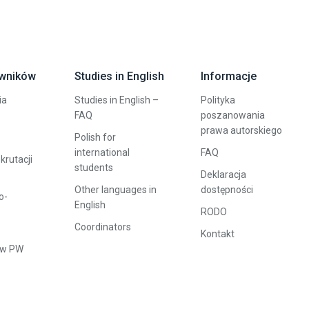
owników
Studies in English
Informacje
ia
Studies in English –
Polityka
FAQ
poszanowania
prawa autorskiego
Polish for
international
FAQ
rutacji
students
Deklaracja
Other languages in
dostępności
o-
English
RODO
Coordinators
Kontakt
ów PW