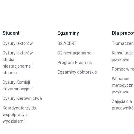
Student
Egzaminy
Dla prac
Dyżury lektorów
B2 ACERT
Tłumaczen
Dyżury lektorów –
B2 niestacjonarne
Konsultacje
studia
językowe
Program Erasmus
niestacjonarne I
Pomoc w rek
Egzaminy doktorskie
stopnia
Wsparcie
Dyżury Komisji
metodyczn
Egzaminacyjnej
językowe
Dyżury Kierownictwa
Zajęcia dla
Koordynatorzy ds.
pracownik
współpracy z
wydziałami