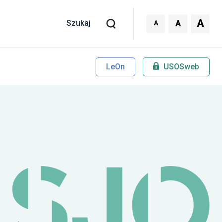
A
A
A
Szukaj
LeOn
USOSweb