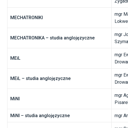
Żygad
mgr M
MECHATRONIKI
Lokwe
mgr J
MECHATRONIKA – studia anglojęzyczne
Szyma
mgr E
MEiL
Drowa
mgr E
MEiL – studia anglojęzyczne
Drowa
mgr A
MiNI
Pisare
MiNI – studia anglojęzyczne
mgr A