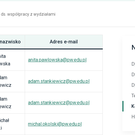
 ds. współpracy z wydziałami
i nazwisko
Adres e-mail
N
ita
anita.pawlowska@pw.edu.pl
wska
D
D
dam
adam.stankiewicz@pw.edu.pl
ewicz
D
T
dam
adam.stankiewicz@pw.edu.pl
K
ewicz
H
chał
michal.okolski@pw.edu.pl
i