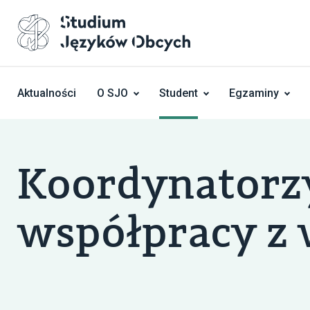
Skocz do treści
Aktualności
O SJO
Student
Egzaminy
Koordynatorzy
współpracy z