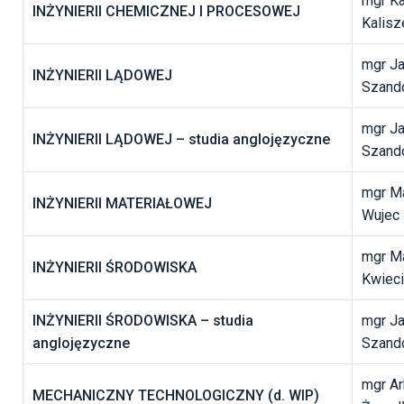
mgr Ka
INŻYNIERII CHEMICZNEJ
I PROCESOWEJ
Kalis
mgr J
INŻYNIERII LĄDOWEJ
Szand
mgr J
INŻYNIERII LĄDOWEJ – studia anglojęzyczne
Szand
mgr M
INŻYNIERII MATERIAŁOWEJ
Wujec
mgr Ma
INŻYNIERII ŚRODOWISKA
Kwieci
INŻYNIERII ŚRODOWISKA
– studia
mgr J
anglojęzyczne
Szand
mgr Ar
MECHANICZNY TECHNOLOGICZNY (d. WIP)