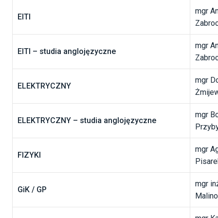
mgr A
EITI
Zabro
mgr A
EITI – studia anglojęzyczne
Zabro
mgr Do
ELEKTRYCZNY
Żmije
mgr B
ELEKTRYCZNY – studia anglojęzyczne
Przyby
mgr A
FIZYKI
Pisare
mgr in
GiK / GP
Malin