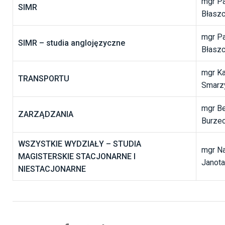
mgr Pa
SIMR
Błasz
mgr Pa
SIMR – studia anglojęzyczne
Błasz
mgr Ka
TRANSPORTU
Smarz
mgr B
ZARZĄDZANIA
Burze
WSZYSTKIE WYDZIAŁY – STUDIA
mgr Na
MAGISTERSKIE STACJONARNE I
Janota
NIESTACJONARNE