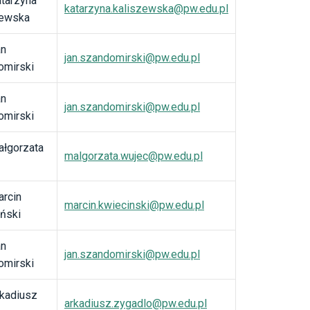
tarzyna
katarzyna.kaliszewska@pw.edu.pl
zewska
an
jan.szandomirski@pw.edu.pl
omirski
an
jan.szandomirski@pw.edu.pl
omirski
ałgorzata
malgorzata.wujec@pw.edu.pl
rcin
marcin.kwiecinski@pw.edu.pl
ński
an
jan.szandomirski@pw.edu.pl
omirski
kadiusz
arkadiusz.zygadlo@pw.edu.pl