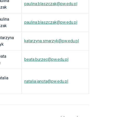
ulina
paulina.blaszczak@pw.edu.pl
czak
ulina
paulina.blaszczak@pw.edu.pl
czak
tarzyna
katarzyna.smarzyk@pw.edu.pl
yk
eata
beata.burzec@pw.edu.pl
c
talia
natalia.janota@pw.edu.pl