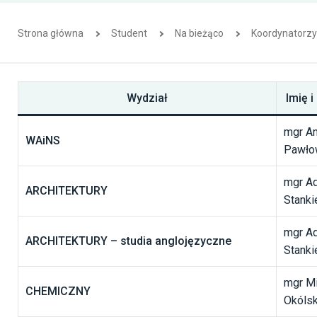
Strona główna
Student
Na bieżąco
Koordynatorzy
Wydział
Imię 
mgr An
WAiNS
Pawło
mgr A
ARCHITEKTURY
Stanki
mgr A
ARCHITEKTURY
– studia anglojęzyczne
Stanki
mgr Mi
CHEMICZNY
Okólsk