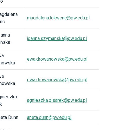
ło
agdalena
magdalena.lokwenc@pw.edu.pl
nc
oanna
joanna.szymanska@pw.edu.pl
ńska
wa
ewa.drowanowska@pw.edu.pl
nowska
wa
ewa.drowanowska@pw.edu.pl
nowska
gnieszka
agnieszka.pisarek@pw.edu.pl
k
neta Dunn
aneta.dunn@pw.edu.pl