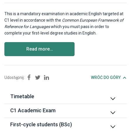
This is a mandatory examination in academic English targeted at
C1 level in accordance with the
Common European Framework of
Reference for Languages
which you must pass in order to
complete your first-level degree studies in English.
Read more…
Udostępnij:
Udostępnij na Facebook
Udostępnij na Twitter
Udostępnij na Linkedin
WRÓĆ DO GÓRY
Timetable
By faculty
C1 Academic Exam
Polish for international students
General information
First-cycle students (BSc)
Other languages in English