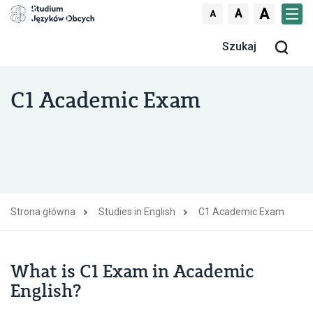
Skocz do treści
A
A
A
Men
Szu
C1 Academic Exam
Strona główna
Studies in English
C1 Academic Exam
What is C1 Exam in Academic
English?