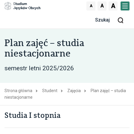
Skocz do treści
A
A
A
Men
Szu
Plan zajęć – studia
niestacjonarne
21 lutego 2025
semestr letni 2025/2026
Strona główna
Student
Zajęcia
Plan zajęć – studia
niestacjonarne
Studia I stopnia
Studia I stopnia Studia II stopnia