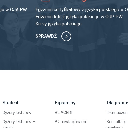
iego w OJA PW
Egzamin certyfikatowy z języka polskiego w
Egzamin telc z języka polskiego w OJP PW
Kursy języka polskiego
SPRAWDŹ
Student
Egzaminy
Dla prac
Dyżury lektorów
B2 ACERT
Tłumaczen
Dyżury lektorów –
B2 niestacjonarne
Konsultacje