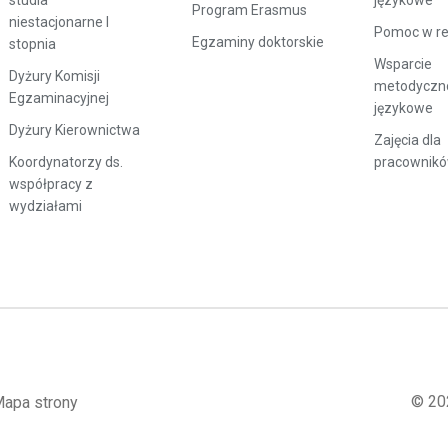
studia
językowe
Program Erasmus
niestacjonarne I
Pomoc w rek
Egzaminy doktorskie
stopnia
Wsparcie
Dyżury Komisji
metodyczn
Egzaminacyjnej
językowe
Dyżury Kierownictwa
Zajęcia dla
Koordynatorzy ds.
pracownik
współpracy z
wydziałami
© 20
apa strony