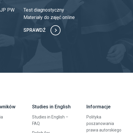
 OJP PW
Test diagnostyczny
Materiały do zajęć online
SPRAWDŹ
owników
Studies in English
Informacje
ia
Studies in English –
Polityka
FAQ
poszanowania
prawa autorskiego