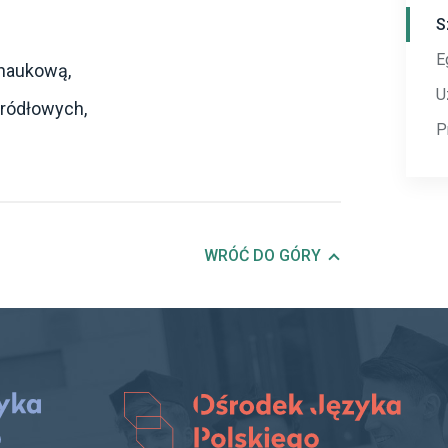
S
E
 naukową,
U
źródłowych,
P
WRÓĆ DO GÓRY