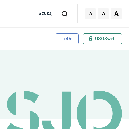
A
A
A
Szukaj
LeOn
USOSweb