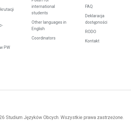
Polish for
international
FAQ
rutacji
students
Deklaracja
Other languages in
dostępności
o-
English
RODO
Coordinators
Kontakt
ów PW
26 Studium Języków Obcych. Wszystkie prawa zastrzeżone.