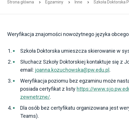
Strona główna
Egzaminy
Inne
Szkoła Doktorska 
Weryfikacja znajomości nowożytnego języka obcego
Szkoła Doktorska umieszcza skierowanie w sy
Słuchacz Szkoły Doktorskiej kontaktuje się z
email:
joanna.kozuchowska@pw.edu.pl
.
Weryfikacja poziomu bez egzaminu może nastąpi
posiada certyfikat z listy
https://www.sjo.pw.ed
zewnetrzne/
.
Dla osób bez certyfikatu organizowana jest we
Teams).