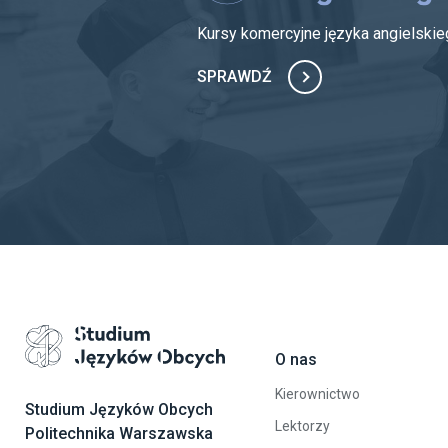
Kursy komercyjne języka angielsk
SPRAWDŹ
O nas
Przejdź na stronę główną
Kierownictwo
Studium Języków Obcych
Lektorzy
Politechnika Warszawska