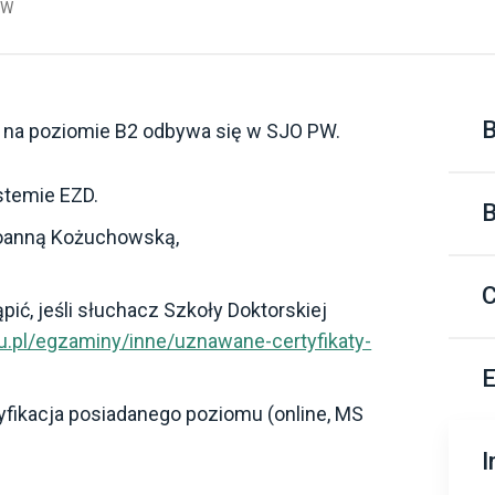
PW
 na poziomie B2 odbywa się w SJO PW.
C
stemie EZD.
B
F
 Joanną Kożuchowską,
E
F
C
O
ć, jeśli słuchacz Szkoły Doktorskiej
E
u.pl/egzaminy/inne/uznawane-certyfikaty-
P
O
F
E
P
O
ryfikacja posiadanego poziomu (online, MS
P
P
I
Z