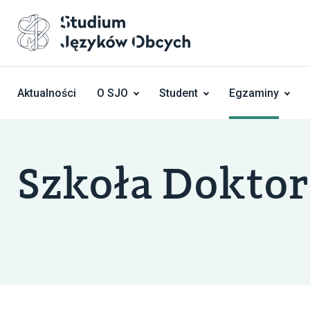
Skocz do treści
Aktualności
O SJO
Student
Egzaminy
Szkoła Dokto