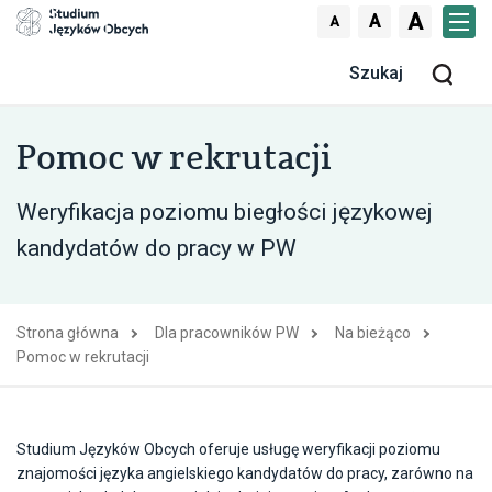
Skocz do treści
A
A
A
Men
Szu
Pomoc w rekrutacji
Weryfikacja poziomu biegłości językowej
kandydatów do pracy w PW
Strona główna
Dla pracowników PW
Na bieżąco
Pomoc w rekrutacji
Studium Języków Obcych oferuje usługę weryfikacji poziomu
znajomości języka angielskiego kandydatów do pracy, zarówno na