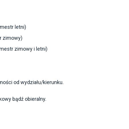
J
mestr letni)
r zimowy)
str zimowy i letni)
ności od wydziału/kierunku.
kowy bądź obieralny.