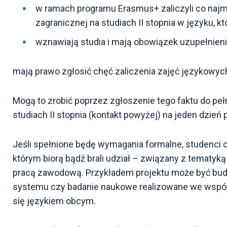
w ramach programu Erasmus+ zaliczyli co najmn
zagranicznej na studiach II stopnia w języku, kt
wznawiają studia i mają obowiązek uzupełnieni
mają prawo zgłosić chęć zaliczenia zajęć językowyc
Mogą to zrobić poprzez zgłoszenie tego faktu do pe
studiach II stopnia (kontakt powyżej) na jeden dzie
Jeśli spełnione będę wymagania formalne, studenci c
którym biorą bądź brali udział – związany z tematyk
pracą zawodową. Przykładem projektu może być bud
systemu czy badanie naukowe realizowane we współ
się językiem obcym.