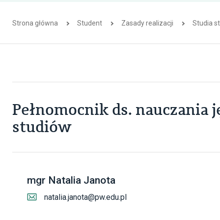
Strona główna
Student
Zasady realizacji
Studia st
Pełnomocnik ds. nauczania j
studiów
mgr Natalia Janota
natalia.janota@pw.edu.pl