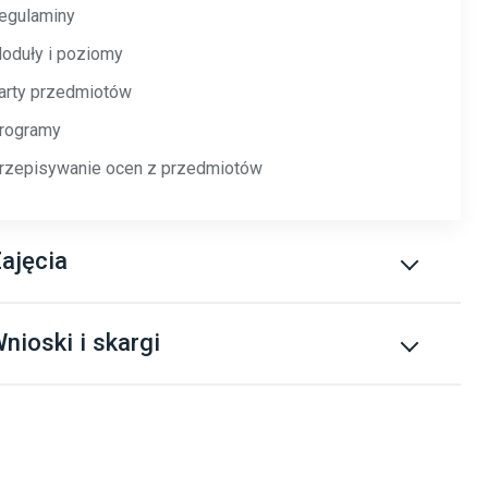
egulaminy
oduły i poziomy
arty przedmiotów
rogramy
rzepisywanie ocen z przedmiotów
ajęcia
lan zajęć
nioski i skargi
lan zajęć – studia niestacjonarne
rupy wydziałowe j. angielski – studia I stopnia
nioski i skargi
rupy wydziałowe j. angielski – studia II stopnia
AQ – zapisy na zajęcia