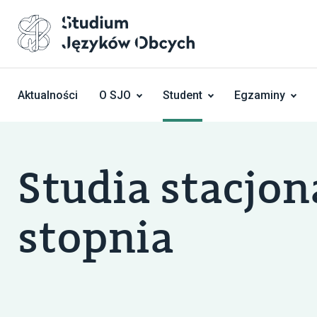
Skocz do treści
Aktualności
O SJO
Student
Egzaminy
Studia stacjon
stopnia