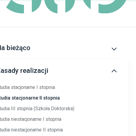
a bieżąco
yżury lektorów
asady realizacji
yżury Kierownictwa
yżury Komisji Egzaminacyjnej
tudia stacjonarne I stopnia
esty diagnostyczne
tudia stacjonarne II stopnia
oordynatorzy ds. współpracy z wydziałami
tudia III stopnia (Szkoła Doktorska)
armonogram roku akademickiego 2025/2026
tudia niestacjonarne I stopnia
tudia niestacjonarne II stopnia