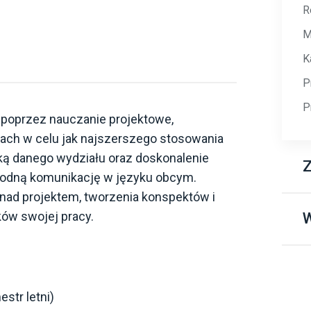
R
M
K
P
P
poprzez nauczanie projektowe,
pach w celu jak najszerszego stosowania
ą danego wydziału oraz doskonalenie
Z
bodną komunikację w języku obcym.
nad projektem, tworzenia konspektów i
P
ów swojej pracy.
W
P
G
W
G
str letni)
F