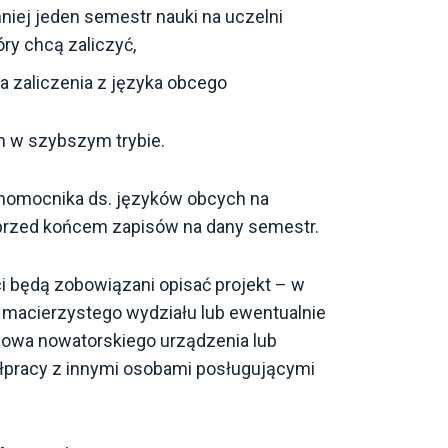
iej jeden semestr nauki na uczelni
óry chcą zaliczyć,
a zaliczenia z języka obcego
h w szybszym trybie.
łnomocnika ds. języków obcych na
ń przed końcem zapisów na dany semestr.
i będą zobowiązani opisać projekt – w
ą macierzystego wydziału lub ewentualnie
owa nowatorskiego urządzenia lub
pracy z innymi osobami posługującymi