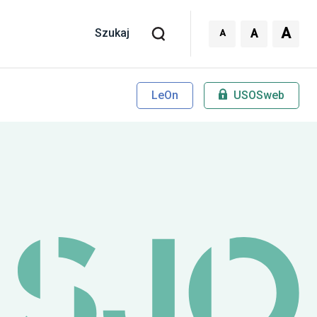
A
A
A
Szukaj
LeOn
USOSweb