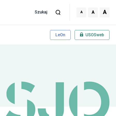
A
A
A
Szukaj
LeOn
USOSweb