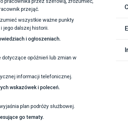
ego pracownika przez szefową, zrozumieć,
F
C
racownik przejąć.
E
rozumieć wszystkie ważne punkty
O
F
E
jego dalszej historii.
P
O
owiedziach i ogłoszeniach.
P
P
I
Z
e dotyczące opóźnień lub zmian w
S
E
ycznej informacji telefonicznej.
U
wych wskazówek i poleceń.
P
 wyjaśnia plan podróży służbowej.
resujące go tematy.