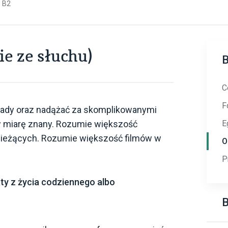
 B2
e ze słuchu)
C
F
kłady oraz nadążać za skomplikowanymi
 miarę znany. Rozumie większość
E
bieżących. Rozumie większość filmów w
O
P
ty z życia codziennego albo
B