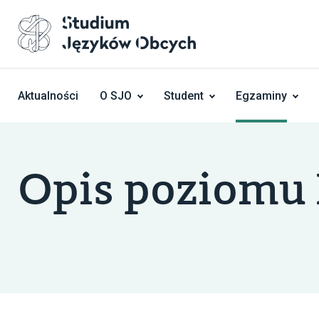
Skocz do treści
Aktualności
O SJO
Student
Egzaminy
Opis poziomu