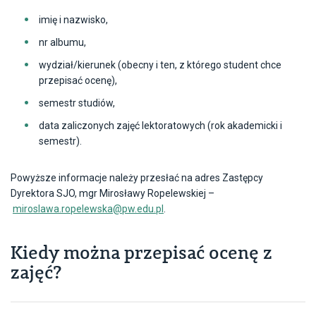
lektoratu, liczbę godzin oraz ocenę z lektoratu.
imię i nazwisko,
Ocena z lektoratu uzyskana w innym kraju będzie
nr albumu,
przeliczana wg poniższego schematu.
wydział/kierunek (obecny i ten, z którego student chce
przepisać ocenę),
Konwersja ocen zagranicznych na
POBIERZ
polskie
semestr studiów,
data zaliczonych zajęć lektoratowych (rok akademicki i
semestr).
Powyższe informacje należy przesłać na adres Zastępcy
Dyrektora SJO, mgr Mirosławy Ropelewskiej –
miroslawa.ropelewska@pw.edu.pl
.
Kiedy można przepisać ocenę z
zajęć?