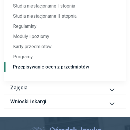
Koordynatorzy ds. współpracy z wydziałami
Studia niestacjonarne I stopnia
Harmonogram roku akademickiego 2025/2026
Studia niestacjonarne II stopnia
Regulaminy
Moduły i poziomy
Karty przedmiotów
Programy
Przepisywanie ocen z przedmiotów
Zajęcia
Plan zajęć
Wnioski i skargi
Plan zajęć – studia niestacjonarne
Wnioski i skargi
Grupy wydziałowe j. angielski – studia I stopnia