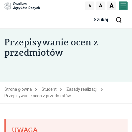
Skocz do treści
A
A
A
Men
Szu
Przepisywanie ocen z
przedmiotów
Strona główna
Student
Zasady realizacji
Przepisywanie ocen z przedmiotów
UWAGA