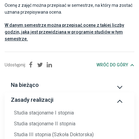
Ocenę z zajęć można przepisać w semestrze, na który ma zostać
uznana przepisywana ocena.
W danym semestrze można przepisać ocenę z takiej liczby
godzin, jaka jest przewidziana w programie studiów w tym
semestrze.
Udostępnij:
Udostępnij na Facebook
Udostępnij na Twitter
Udostępnij na Linkedin
WRÓĆ DO GÓRY
Na bieżąco
Dyżury lektorów
Zasady realizacji
Dyżury Kierownictwa
Studia stacjonarne I stopnia
Dyżury Komisji Egzaminacyjnej
Studia stacjonarne II stopnia
Testy diagnostyczne
Studia III stopnia (Szkoła Doktorska)