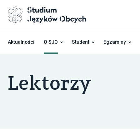
Skocz do treści
Aktualności
O SJO
Student
Egzaminy
Lektorzy
10 maja 2020