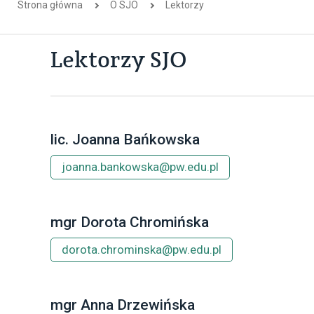
Strona główna
O SJO
Lektorzy
Lektorzy SJO
Author:
SJO PW
lic. Joanna Bańkowska
SJO PW
joanna.bankowska@pw.edu.pl
mgr Dorota Chromińska
dorota.chrominska@pw.edu.pl
mgr Anna Drzewińska