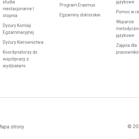
studia
językowe
Program Erasmus
niestacjonarne I
Pomoc w rek
Egzaminy doktorskie
stopnia
Wsparcie
Dyżury Komisji
metodyczn
Egzaminacyjnej
językowe
Dyżury Kierownictwa
Zajęcia dla
Koordynatorzy ds.
pracownik
współpracy z
wydziałami
© 20
apa strony