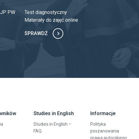
 OJP PW
Test diagnostyczny
Materiały do zajęć online
SPRAWDŹ
owników
Studies in English
Informacje
ia
Studies in English –
Polityka
FAQ
poszanowania
prawa autorskiego