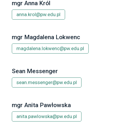
mgr Anna Król
anna.krol@pw.edu.pl
mgr Magdalena Lokwenc
magdalena.lokwenc@pw.edu.pl
Sean Messenger
sean.messenger@pw.edu.pl
mgr Anita Pawłowska
anita.pawlowska@pw.edu.pl