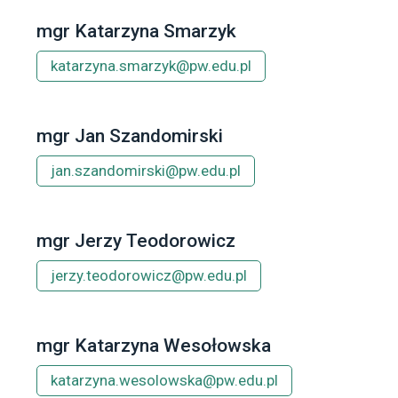
mgr Katarzyna Smarzyk
katarzyna.smarzyk@pw.edu.pl
mgr Jan Szandomirski
jan.szandomirski@pw.edu.pl
mgr Jerzy Teodorowicz
jerzy.teodorowicz@pw.edu.pl
mgr Katarzyna Wesołowska
katarzyna.wesolowska@pw.edu.pl