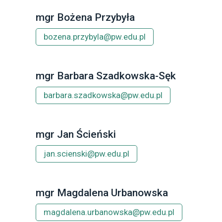
mgr Bożena Przybyła
bozena.przybyla@pw.edu.pl
mgr Barbara Szadkowska-Sęk
barbara.szadkowska@pw.edu.pl
mgr Jan Ścieński
jan.scienski@pw.edu.pl
mgr Magdalena Urbanowska
magdalena.urbanowska@pw.edu.pl