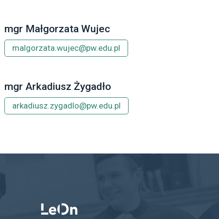
mgr Małgorzata Wujec
malgorzata.wujec@pw.edu.pl
mgr Arkadiusz Żygadło
arkadiusz.zygadlo@pw.edu.pl