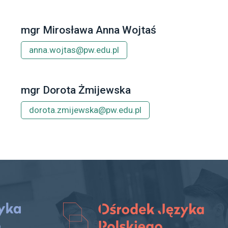
mgr Mirosława Anna Wojtaś
anna.wojtas@pw.edu.pl
mgr Dorota Żmijewska
dorota.zmijewska@pw.edu.pl