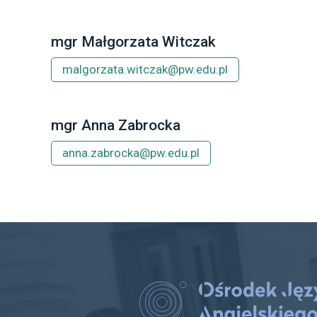
mgr Małgorzata Witczak
malgorzata.witczak@pw.edu.pl
mgr Anna Zabrocka
anna.zabrocka@pw.edu.pl