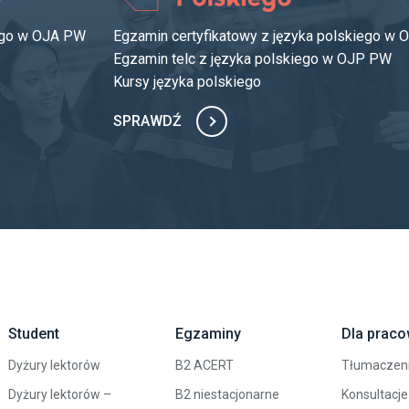
iego w OJA PW
Egzamin certyfikatowy z języka polskiego w
Egzamin telc z języka polskiego w OJP PW
Kursy języka polskiego
SPRAWDŹ
Student
Egzaminy
Dla prac
Dyżury lektorów
B2 ACERT
Tłumaczen
Dyżury lektorów –
B2 niestacjonarne
Konsultacje