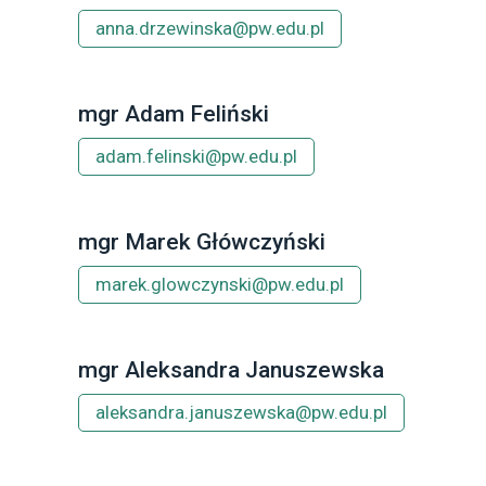
anna.drzewinska@pw.edu.pl
mgr Adam Feliński
adam.felinski@pw.edu.pl
mgr Marek Główczyński
marek.glowczynski@pw.edu.pl
mgr Aleksandra Januszewska
aleksandra.januszewska@pw.edu.pl