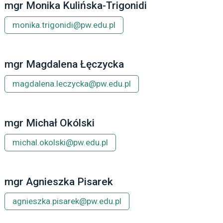
mgr Monika Kulińska-Trigonidi
monika.trigonidi@pw.edu.pl
mgr Magdalena Łęczycka
magdalena.leczycka@pw.edu.pl
mgr Michał Okólski
michal.okolski@pw.edu.pl
mgr Agnieszka Pisarek
agnieszka.pisarek@pw.edu.pl