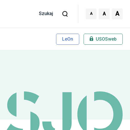
A
A
A
Szukaj
LeOn
USOSweb