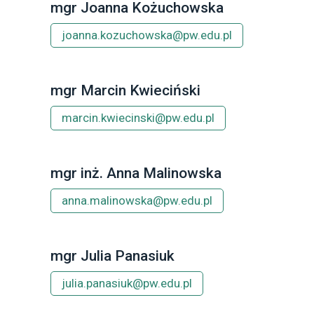
mgr Joanna Kożuchowska
joanna.kozuchowska@pw.edu.pl
mgr Marcin Kwieciński
marcin.kwiecinski@pw.edu.pl
mgr inż. Anna Malinowska
anna.malinowska@pw.edu.pl
mgr Julia Panasiuk
julia.panasiuk@pw.edu.pl